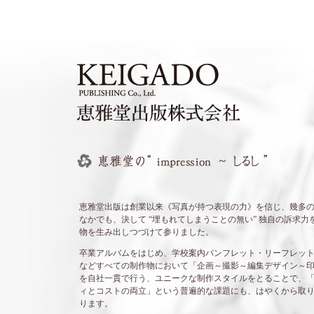
恵雅堂出版は創業以来《写真が持つ表現の力》を信じ、幾多
なかでも、決して “埋もれてしまうことの無い” 独自の訴求力
物を生み出しつづけて参りました。
卒業アルバムをはじめ、学校案内パンフレット・リーフレッ
などすべての制作物において「企画～撮影～編集デザイン～
を自社一貫で行う、ユニークな制作スタイルをとることで、
ィとコストの両立」という普遍的な課題にも、はやくから取
ります。