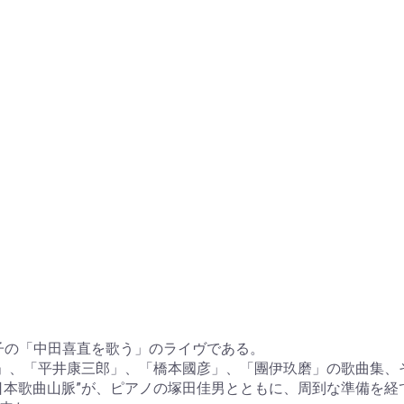
定子の「中田喜直を歌う」のライヴである。
水」、「平井康三郎」、「橋本國彦」、「團伊玖磨」の歌曲集、そ
日本歌曲山脈”が、ピアノの塚田佳男とともに、周到な準備を