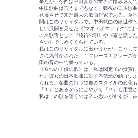
来たが、今回は中田喜直の世界に踏み込んで
中田歌曲は言うまでもなく、戦後の日本歌曲
発展させて来た最大の歌曲作家である。童謡
関はこのリサイタルで、中田歌曲の出世作と
しい展開を見せた《“マネ・ポエティク”に
に名歌選として《鳩笛の唄》や《霧と話した
さい》でしめくくられている。
私はこのリサイタルに出かけたが、こうして
さに気付かされた。１フレーズ１フレーズが
田の音の中で舞っている。
《６つの子供の歌》は、私は関定子の資質に
た。彼女の日本歌曲に対する信念の勁（つよ
られる。各曲の持つ独自のスタイルの変化も
『１』とあるからにはやがて『２』も用意さ
私はこの歌を聴くのは辛い思いがするが、彼