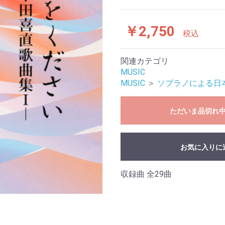
￥2,750
税込
関連カテゴリ
MUSIC
MUSIC
＞
ソプラノによる日
ただいま品切れ
お気に入りに
収録曲 全29曲