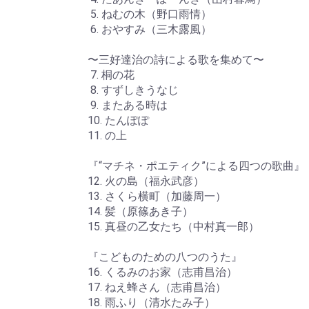
5. ねむの木（野口雨情）
6. おやすみ（三木露風）
〜三好達治の詩による歌を集めて〜
7. 桐の花
8. すずしきうなじ
9. またある時は
10. たんぽぽ
11. の上
『“マチネ・ポエティク”による四つの歌曲』
12. 火の島（福永武彦）
13. さくら横町（加藤周一）
14. 髪（原篠あき子）
15. 真昼の乙女たち（中村真一郎）
『こどものための八つのうた』
16. くるみのお家（志甫昌治）
17. ねえ蜂さん（志甫昌治）
18. 雨ふり（清水たみ子）