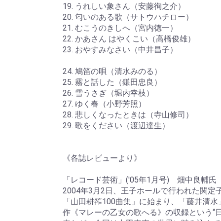
19. うれしい象さん（安藤徇之介）
20. 匂いのある歌（サトウハチロー）
21. むこうのきしへ（宮内徳一）
22. かあさん はやくこい（高橋俊雄）
23. おやすみなさい（中井昌子）
24. 鳩笛の唄（清水みのる）
25. 霧と話した（鎌田忠良）
26. 雪うさぎ（堀内幸枝）
27. ゆく春（小野芳照）
28. 悲しくなったときは（寺山修司）
29. 歌をください（渡辺達生）
《各誌レビューより》
「レコード芸術」('05年1月号) 畑中良輔氏
2004年3月2日、王子ホールで行われた関
「山田耕筰100曲集」に始まり、「藤井清
作《マレーの乙女の歌へる》の収録という“