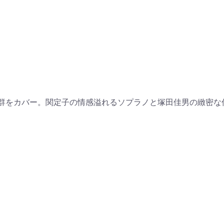
群をカバー。関定子の情感溢れるソプラノと塚田佳男の緻密な