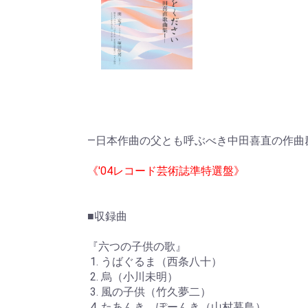
—日本作曲の父とも呼ぶべき中田喜直の作曲
《'04レコード芸術誌準特選盤
》
■収録曲
『六つの子供の歌』
1. うばぐるま（西条八十）
2. 烏（小川未明）
3. 風の子供（竹久夢二）
4. たあんき ぽーんき（山村暮鳥）