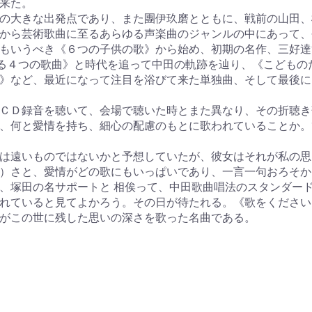
来た。
の大きな出発点であり、また團伊玖磨とともに、戦前の山田、
から芸術歌曲に至るあらゆる声楽曲のジャンルの中にあって、
もいうべき《６つの子供の歌》から始め、初期の名作、三好達
よる４つの歌曲》と時代を追って中田の軌跡を辿り、《こども
》など、最近になって注目を浴びて来た単独曲、そして最後に、
ＣＤ録音を聴いて、会場で聴いた時とまた異なり、その折聴き
、何と愛情を持ち、細心の配慮のもとに歌われていることか。
は遠いものではないかと予想していたが、彼女はそれが私の思
）さと、愛情がどの歌にもいっぱいであり、一言一句おろそか
、塚田の名サポートと 相俟って、中田歌曲唱法のスタンダー
れていると見てよかろう。その日が待たれる。《歌をください
がこの世に残した思いの深さを歌った名曲である。