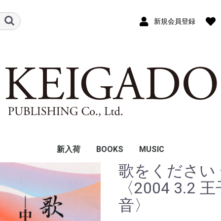
新規会員登録
新入荷
BOOKS
MUSIC
歌をください 
人文系書籍
音楽・美術系書籍
運動科学系書籍
過去の作品集：品切れ
聖歌
ソプラノによる日本歌
〈2004 3.
重版未定
曲集
音〉